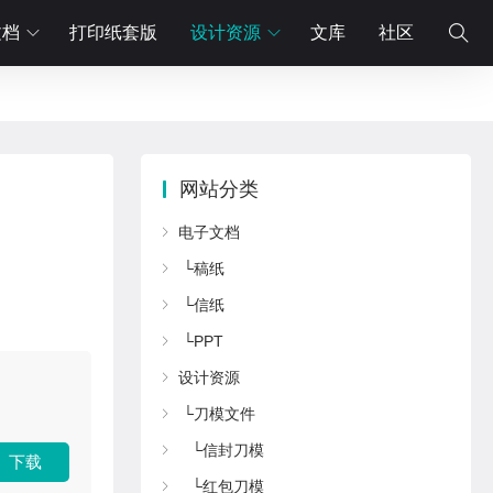
文档
打印纸套版
设计资源
文库
社区
网站分类
电子文档
└
稿纸
└
信纸
└
PPT
设计资源
└
刀模文件
└
信封刀模
下载
└
红包刀模