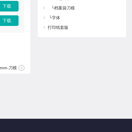
下载
└
档案袋刀模
└
字体
下载
打印纸套版
0mm-刀模