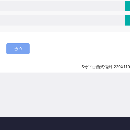
0
5号平舌西式信封-220X11